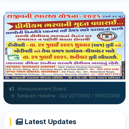
Announcement Board
Helpline : 022-23715050 / 9619233000 | 📖 Pagdandi Lat
Latest Updates