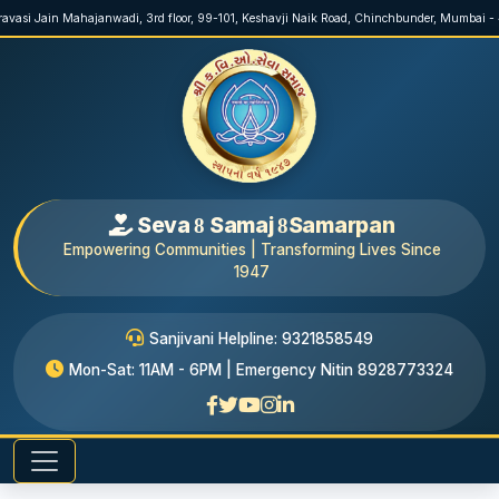
eravasi Jain Mahajanwadi, 3rd floor, 99-101, Keshavji Naik Road, Chinchbunder, Mumbai 
Seva
Samaj
Samarpan
8
8
Empowering Communities | Transforming Lives Since
1947
Sanjivani Helpline: 9321858549
Mon-Sat: 11AM - 6PM | Emergency Nitin 8928773324