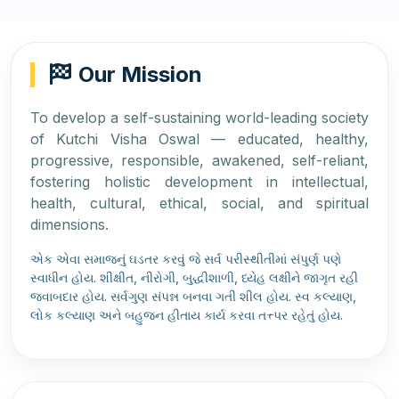
Our Mission
To develop a self-sustaining world-leading society
of Kutchi Visha Oswal — educated, healthy,
progressive, responsible, awakened, self-reliant,
fostering holistic development in intellectual,
health, cultural, ethical, social, and spiritual
dimensions.
એક એવા સમાજનું ઘડતર કરવું જે સર્વ પરીસ્થીતીમાં સંપુર્ણ પણે
સ્વાધીન હોય. શીક્ષીત, નીરોગી, બુદ્ધીશાળી, ધ્યેહ લક્ષીને જાગૃત રહી
જવાબદાર હોય. સર્વગુણ સંપન્ન બનવા ગતી શીલ હોય. સ્વ કલ્યાણ,
લોક કલ્યાણ અને બહુજન હીતાય કાર્ય કરવા તત્ત્પર રહેતું હોય.